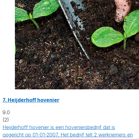
7.
Heijderhoff hovenier
9.0
(2)
Heijderhoff hovenier is een hoveniersbedrijf dat is
opgericht op 01-01-2007. Het bedrijf telt 2 werknemers en