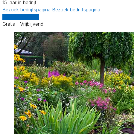
15 jaar in bedrijf
Bezoek bedrijfspagina
Bezoek bedrijfspagina
Vergelijk offertes
Gratis - Vrijblijvend