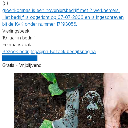
(5)
groenkompas is een hoveniersbedrijf met 2 werknemers.
Het bedrijf is opgericht op 07-07-2006 en is ingeschreven
bij de KvK onder nummer 17193056.
Vierlingsbeek
19 jaar in bedrijf
Eenmanszaak
Bezoek bedrijfspagina
Bezoek bedrijfspagina
Vergelijk offertes
Gratis - Vrijblijvend