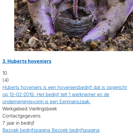
3.
Huberts hoveniers
10
(4)
Huberts hoveniers is een hoveniersbedrijf dat is opgericht
op 12-02-2019. Het bedrijf telt 1 werknemer en de
ondernemingsvorm is een Eenmanszaak.
Werkgebied Vierlingsbeek
Contactgegevens
7 jaar in bedrijf
Bezoek bedrijfspagina
Bezoek bedrijfspagina