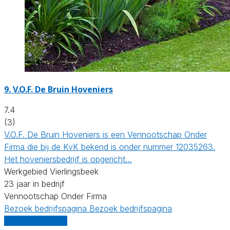
9.
V.O.F. De Bruin Hoveniers
7.4
(3)
V.O.F. De Bruin Hoveniers is een Vennootschap Onder
Firma die bij de KvK bekend is onder nummer 12035263.
Het hoveniersbedrijf is opgericht…
Werkgebied Vierlingsbeek
23 jaar in bedrijf
Vennootschap Onder Firma
Bezoek bedrijfspagina
Bezoek bedrijfspagina
Vergelijk offertes