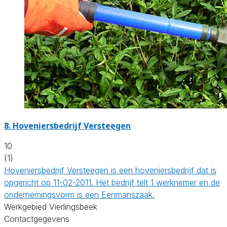
8.
Hoveniersbedrijf Versteegen
10
(1)
Hoveniersbedrijf Versteegen is een hoveniersbedrijf dat is
opgericht op 11-02-2011. Het bedrijf telt 1 werknemer en de
ondernemingsvorm is een Eenmanszaak.
Werkgebied Vierlingsbeek
Contactgegevens