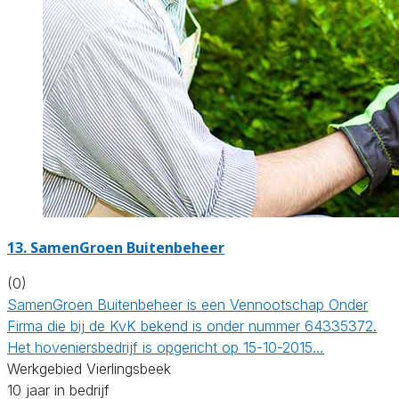
13.
SamenGroen Buitenbeheer
(0)
SamenGroen Buitenbeheer is een Vennootschap Onder
Firma die bij de KvK bekend is onder nummer 64335372.
Het hoveniersbedrijf is opgericht op 15-10-2015…
Werkgebied Vierlingsbeek
10 jaar in bedrijf