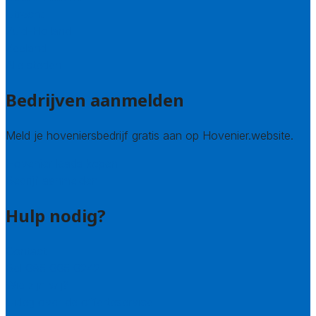
Utrecht
Zuid-Holland
Zeeland
Alle steden
Bedrijven aanmelden
Meld je hoveniersbedrijf gratis aan op Hovenier.website.
Hovenier leads kopen
Bedrijf aanmelden
Hulp nodig?
Contact
Bel 085 005 0242
Wie zijn wij?
Uitleg over de offerteservice