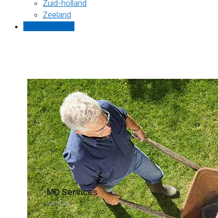
Zuid-holland
Zeeland
Gratis offertes
MD Services
Alkmaar