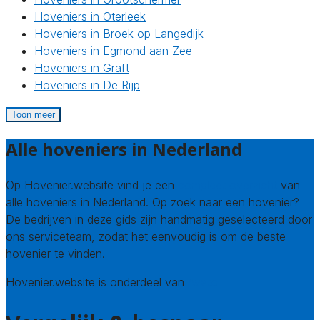
Hoveniers in Oterleek
Hoveniers in Broek op Langedijk
Hoveniers in Egmond aan Zee
Hoveniers in Graft
Hoveniers in De Rijp
Toon meer
Alle hoveniers in Nederland
Op Hovenier.website vind je een
compleet overzicht
van
alle hoveniers in Nederland. Op zoek naar een hovenier?
De bedrijven in deze gids zijn handmatig geselecteerd door
ons serviceteam, zodat het eenvoudig is om de beste
hovenier te vinden.
Hovenier.website is onderdeel van
Avato