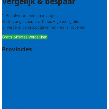
Vergelijk & bespaar
1. Beantwoord een paar vragen
2. Ontvang scherpe offertes – geheel gratis
3. Vergelijk de prijsopgaven en kies je hovenier
Gratis offertes vergelijken
Provincies
Drenthe
Flevoland
Friesland
Gelderland
Groningen
Overijssel
Limburg
Noord-Brabant
Noord-Holland