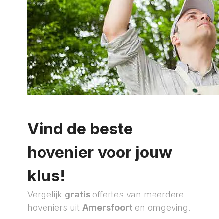
Vind de beste
hovenier voor jouw
klus!
Vergelijk
gratis
offertes van meerdere
hoveniers uit
Amersfoort
en omgeving.