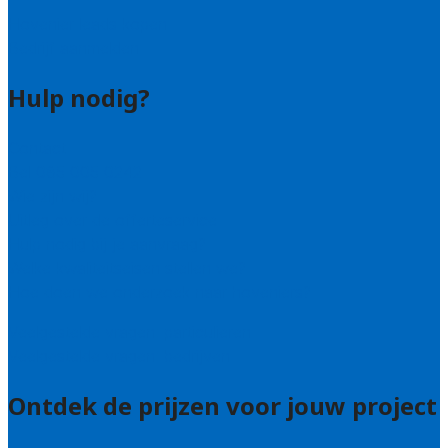
Hovenier leads kopen
Bedrijf aanmelden
Hulp nodig?
Contact
Bel 085 005 0242
Wie zijn wij?
Uitleg over de offerteservice
Hulp nodig bij je aanvraag?
Welke kwaliteitseisen stellen we?
Hoe doen we onderzoek naar hoveniers?
Veelgestelde vragen: particulieren
Veelgestelde vragen: bedrijven
Ontdek de prijzen voor jouw project