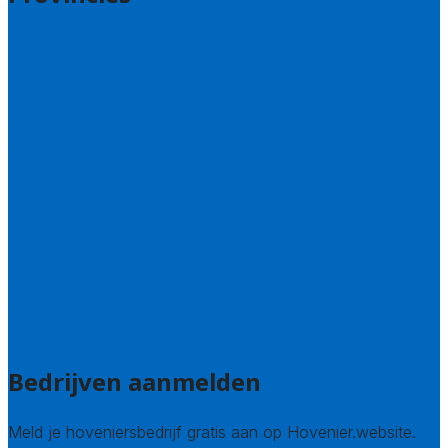
Drenthe
Flevoland
Friesland
Gelderland
Groningen
Overijssel
Limburg
Noord-Brabant
Noord-Holland
Utrecht
Zuid-Holland
Zeeland
Alle steden
Bedrijven aanmelden
Meld je hoveniersbedrijf gratis aan op Hovenier.website.