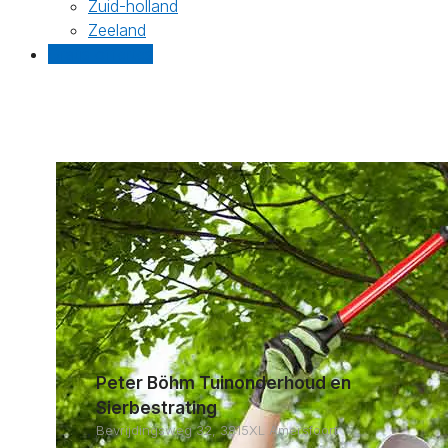
Zuid-holland
Zeeland
Gratis offertes
Peter Böhm Tuinonderhoud en
Sierbestrating
Bevrijdingsweg 32, 3815XL Amersfoort