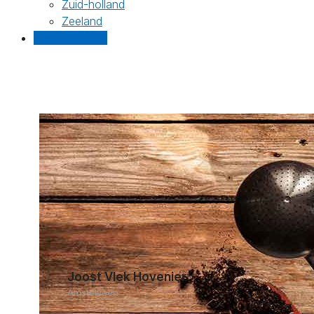
Zuid-holland
Zeeland
Gratis offertes
Joost Vlek Hovenier
Amstelveen