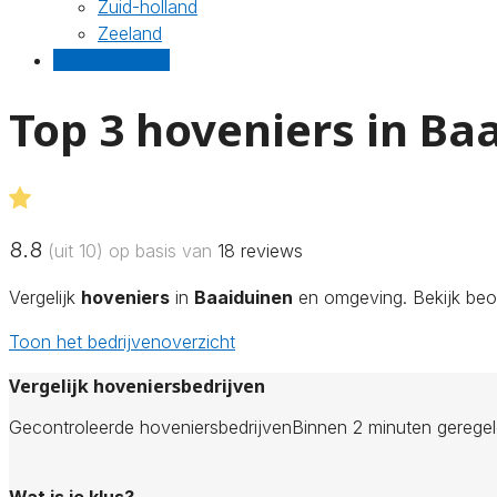
Zuid-holland
Zeeland
Gratis offertes
Top 3 hoveniers in Ba
8.8
(uit 10) op basis van
18
reviews
Vergelijk
hoveniers
in
Baaiduinen
en omgeving. Bekijk beoo
Toon het bedrijvenoverzicht
Vergelijk hoveniersbedrijven
Gecontroleerde hoveniersbedrijven
Binnen 2 minuten gerege
Wat is je klus?