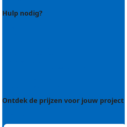
Hulp nodig?
Contact
Bel 085 005 0242
Wie zijn wij?
Uitleg over de offerteservice
Hulp nodig bij je aanvraag?
Welke kwaliteitseisen stellen we?
Hoe doen we onderzoek naar hoveniers?
Veelgestelde vragen: particulieren
Veelgestelde vragen: bedrijven
Ontdek de prijzen voor jouw project
Prijsadvies