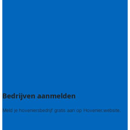
Flevoland
Friesland
Gelderland
Groningen
Overijssel
Limburg
Noord-Brabant
Noord-Holland
Utrecht
Zuid-Holland
Zeeland
Alle steden
Bedrijven aanmelden
Meld je hoveniersbedrijf gratis aan op Hovenier.website.
Hovenier leads kopen
Bedrijf aanmelden