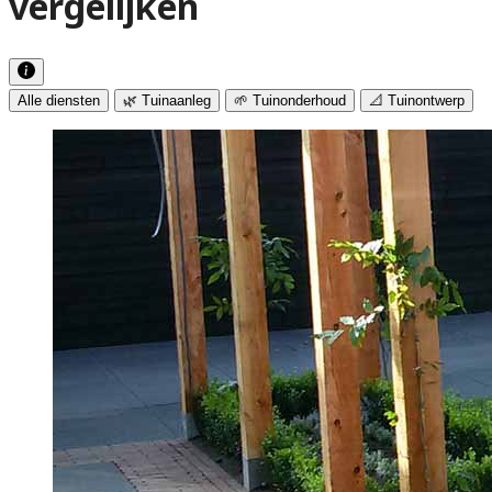
vergelijken
Alle diensten
🌿 Tuinaanleg
🌱 Tuinonderhoud
📐 Tuinontwerp