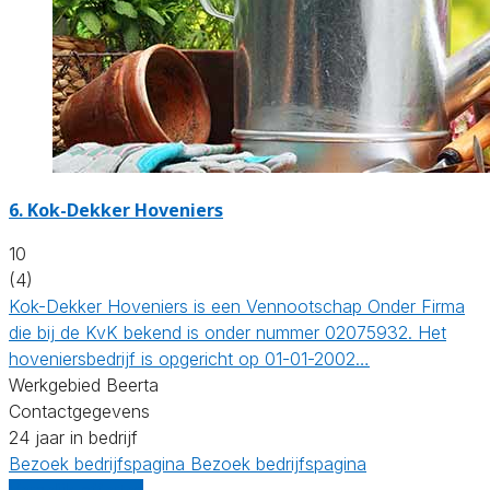
6.
Kok-Dekker Hoveniers
10
(4)
Kok-Dekker Hoveniers is een Vennootschap Onder Firma
die bij de KvK bekend is onder nummer 02075932. Het
hoveniersbedrijf is opgericht op 01-01-2002…
Werkgebied Beerta
Contactgegevens
24 jaar in bedrijf
Bezoek bedrijfspagina
Bezoek bedrijfspagina
Vergelijk offertes