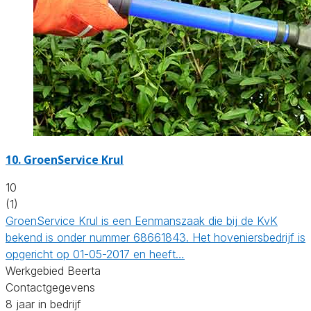
10.
GroenService Krul
10
(1)
GroenService Krul is een Eenmanszaak die bij de KvK
bekend is onder nummer 68661843. Het hoveniersbedrijf is
opgericht op 01-05-2017 en heeft…
Werkgebied Beerta
Contactgegevens
8 jaar in bedrijf