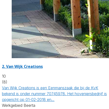
2.
Van Wijk Creations
10
(8)
Van Wijk Creations is een Eenmanszaak die bij de KvK
bekend is onder nummer 70745978. Het hoveniersbedrijf is
opgericht op 01-02-2018 en…
Werkgebied Beerta