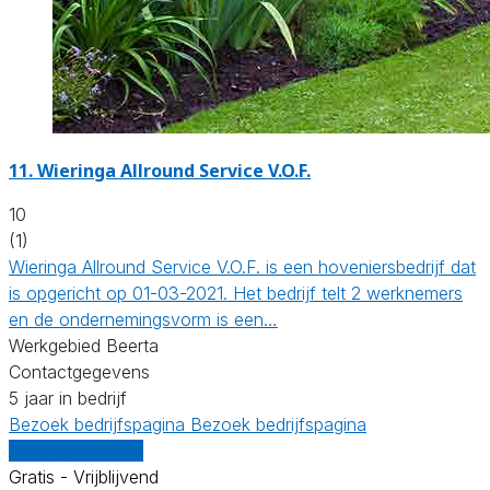
11.
Wieringa Allround Service V.O.F.
10
(1)
Wieringa Allround Service V.O.F. is een hoveniersbedrijf dat
is opgericht op 01-03-2021. Het bedrijf telt 2 werknemers
en de ondernemingsvorm is een…
Werkgebied Beerta
Contactgegevens
5 jaar in bedrijf
Bezoek bedrijfspagina
Bezoek bedrijfspagina
Vergelijk offertes
Gratis - Vrijblijvend