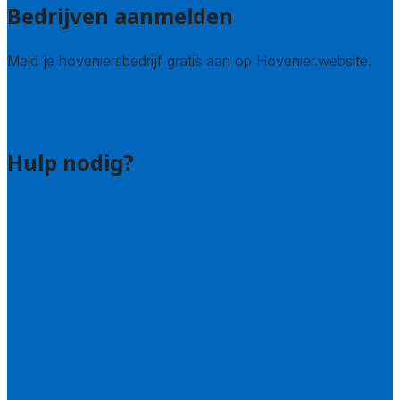
Bedrijven aanmelden
Meld je hoveniersbedrijf gratis aan op Hovenier.website.
Hovenier leads kopen
Bedrijf aanmelden
Hulp nodig?
Contact
Bel 085 005 0242
Wie zijn wij?
Uitleg over de offerteservice
Hulp nodig bij je aanvraag?
Welke kwaliteitseisen stellen we?
Hoe doen we onderzoek naar hoveniers?
Veelgestelde vragen: particulieren
Veelgestelde vragen: bedrijven