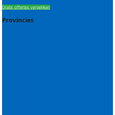
Gratis offertes vergelijken
Provincies
Drenthe
Flevoland
Friesland
Gelderland
Groningen
Overijssel
Limburg
Noord-Brabant
Noord-Holland
Utrecht
Zuid-Holland
Zeeland
Alle steden