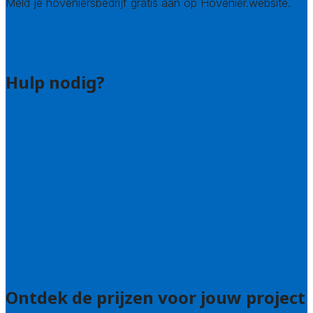
Meld je hoveniersbedrijf gratis aan op Hovenier.website.
Hovenier leads kopen
Bedrijf aanmelden
Hulp nodig?
Contact
Bel 085 005 0242
Wie zijn wij?
Uitleg over de offerteservice
Hulp nodig bij je aanvraag?
Welke kwaliteitseisen stellen we?
Hoe doen we onderzoek naar hoveniers?
Veelgestelde vragen: particulieren
Veelgestelde vragen: bedrijven
Ontdek de prijzen voor jouw project