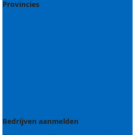
Provincies
Drenthe
Flevoland
Friesland
Gelderland
Groningen
Overijssel
Limburg
Noord-Brabant
Noord-Holland
Utrecht
Zuid-Holland
Zeeland
Alle steden
Bedrijven aanmelden