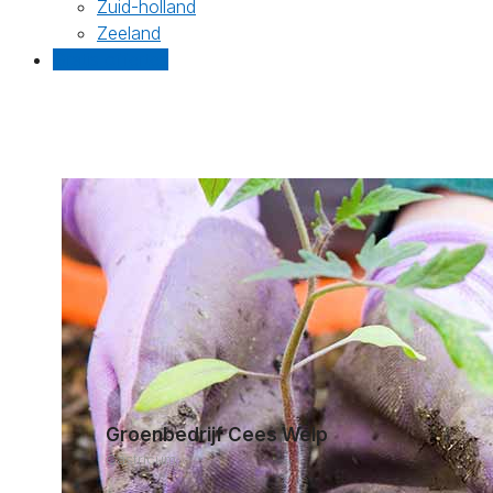
Zuid-holland
Zeeland
Gratis offertes
Groenbedrijf Cees Welp
Castricum