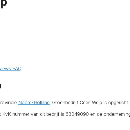
lp
views
FAQ
p
provincie
Noord-Holland
. Groenbedrijf Cees Welp is opgericht
Het KvK-nummer van dit bedrijf is 63049090 en de ondernemin