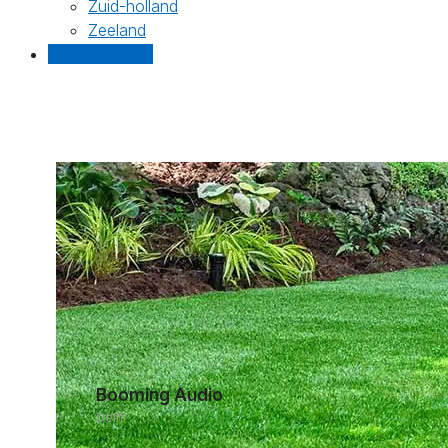
Zuid-holland
Zeeland
Gratis offertes
Booming Audio
Delft