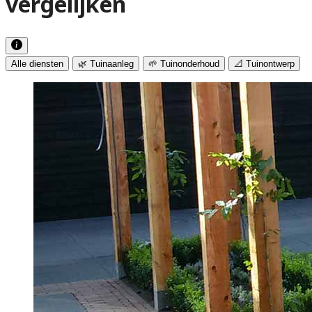
vergelijken
Alle diensten
🌿 Tuinaanleg
🌱 Tuinonderhoud
📐 Tuinontwerp