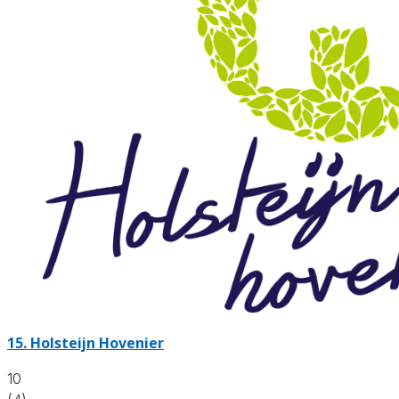
15.
Holsteijn Hovenier
10