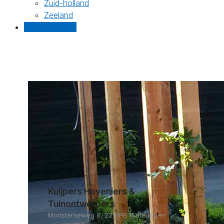
Zuid-holland
Zeeland
Gratis offertes
Kuijpers Hoveniers &
Tuinontwerpers
Monsterseweg 8, 2291PB Wateringen