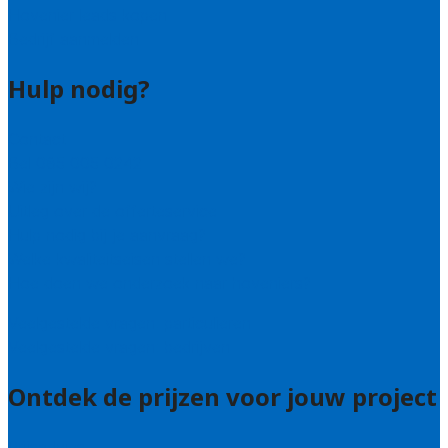
Hovenier leads kopen
Bedrijf aanmelden
Hulp nodig?
Contact
Bel 085 005 0242
Wie zijn wij?
Uitleg over de offerteservice
Hulp nodig bij je aanvraag?
Welke kwaliteitseisen stellen we?
Hoe doen we onderzoek naar hoveniers?
Veelgestelde vragen: particulieren
Veelgestelde vragen: bedrijven
Ontdek de prijzen voor jouw project
Prijsadvies