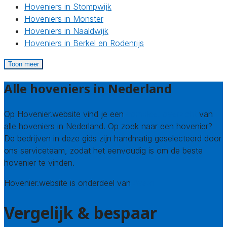
Hoveniers in Stompwijk
Hoveniers in Monster
Hoveniers in Naaldwijk
Hoveniers in Berkel en Rodenrijs
Toon meer
Alle hoveniers in Nederland
Op Hovenier.website vind je een
compleet overzicht
van
alle hoveniers in Nederland. Op zoek naar een hovenier?
De bedrijven in deze gids zijn handmatig geselecteerd door
ons serviceteam, zodat het eenvoudig is om de beste
hovenier te vinden.
Hovenier.website is onderdeel van
Avato
Vergelijk & bespaar