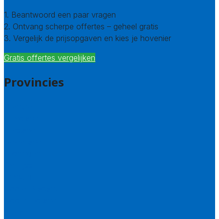
1. Beantwoord een paar vragen
2. Ontvang scherpe offertes – geheel gratis
3. Vergelijk de prijsopgaven en kies je hovenier
Gratis offertes vergelijken
Provincies
Drenthe
Flevoland
Friesland
Gelderland
Groningen
Overijssel
Limburg
Noord-Brabant
Noord-Holland
Utrecht