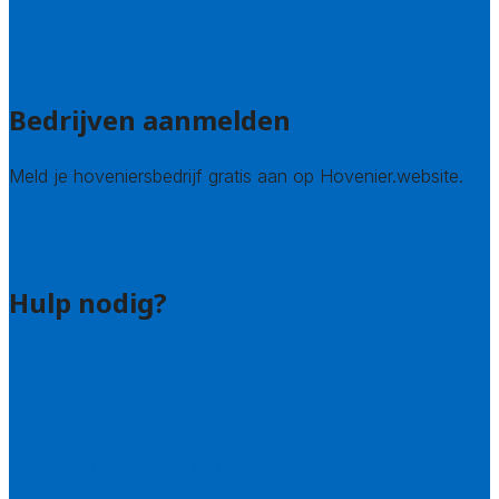
Zuid-Holland
Zeeland
Alle steden
Bedrijven aanmelden
Meld je hoveniersbedrijf gratis aan op Hovenier.website.
Hovenier leads kopen
Bedrijf aanmelden
Hulp nodig?
Contact
Bel 085 005 0242
Wie zijn wij?
Uitleg over de offerteservice
Hulp nodig bij je aanvraag?
Welke kwaliteitseisen stellen we?