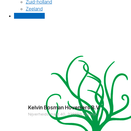
Zuid-holland
Zeeland
Gratis offertes
Kelvin Bosman Hoveniers B.V.
Nijverheidsstraat 40, 2288BB Rijswijk