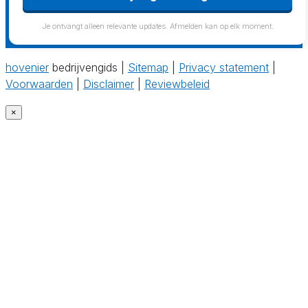
Je ontvangt alleen relevante updates. Afmelden kan op elk moment.
hovenier
bedrijvengids |
Sitemap
|
Privacy statement
|
Voorwaarden
|
Disclaimer
|
Reviewbeleid
×