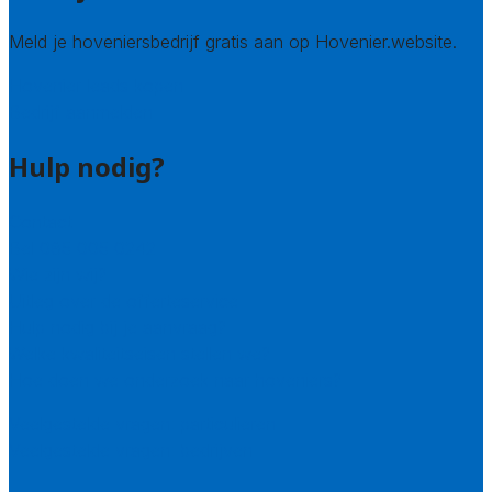
Meld je hoveniersbedrijf gratis aan op Hovenier.website.
Hovenier leads kopen
Bedrijf aanmelden
Hulp nodig?
Contact
Bel 085 005 0242
Wie zijn wij?
Uitleg over de offerteservice
Hulp nodig bij je aanvraag?
Welke kwaliteitseisen stellen we?
Hoe doen we onderzoek naar hoveniers?
Veelgestelde vragen: particulieren
Veelgestelde vragen: bedrijven