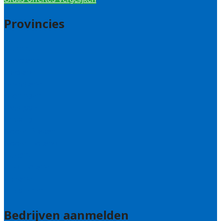
Provincies
Drenthe
Flevoland
Friesland
Gelderland
Groningen
Overijssel
Limburg
Noord-Brabant
Noord-Holland
Utrecht
Zuid-Holland
Zeeland
Alle steden
Bedrijven aanmelden