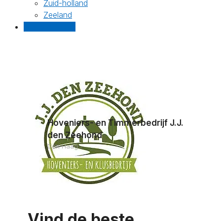
Zuid-holland
Zeeland
Gratis offertes
Hoveniers- en Timmerbedrijf J.J.
den Zeehond
Den Haag
Vind de beste