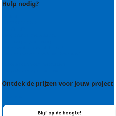
Hulp nodig?
Contact
Bel 085 005 0242
Wie zijn wij?
Uitleg over de offerteservice
Hulp nodig bij je aanvraag?
Welke kwaliteitseisen stellen we?
Hoe doen we onderzoek naar hoveniers?
Veelgestelde vragen: particulieren
Veelgestelde vragen: bedrijven
Ontdek de prijzen voor jouw project
Prijsadvies
Blijf op de hoogte!