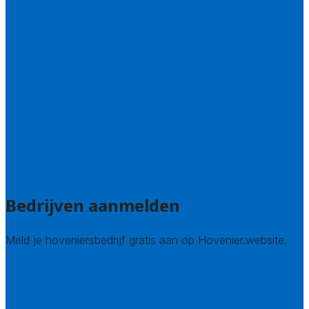
Friesland
Gelderland
Groningen
Overijssel
Limburg
Noord-Brabant
Noord-Holland
Utrecht
Zuid-Holland
Zeeland
Alle steden
Bedrijven aanmelden
Meld je hoveniersbedrijf gratis aan op Hovenier.website.
Hovenier leads kopen
Bedrijf aanmelden