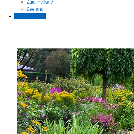
Zuid-holland
Zeeland
Gratis offertes
Janusz Services
Den Haag