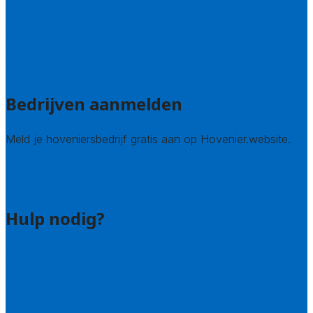
Noord-Holland
Utrecht
Zuid-Holland
Zeeland
Alle steden
Bedrijven aanmelden
Meld je hoveniersbedrijf gratis aan op Hovenier.website.
Hovenier leads kopen
Bedrijf aanmelden
Hulp nodig?
Contact
Bel 085 005 0242
Wie zijn wij?
Uitleg over de offerteservice