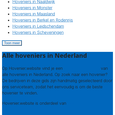
Hoveniers in Naaldwijk
Hoveniers in Monster
Hoveniers in Maasland
Hoveniers in Berkel en Rodenrijs
Hoveniers in Leidschendam
Hoveniers in Scheveningen
Toon meer
Alle hoveniers in Nederland
Op Hovenier.website vind je een
compleet overzicht
van
alle hoveniers in Nederland. Op zoek naar een hovenier?
De bedrijven in deze gids zijn handmatig geselecteerd door
ons serviceteam, zodat het eenvoudig is om de beste
hovenier te vinden.
Hovenier.website is onderdeel van
Avato