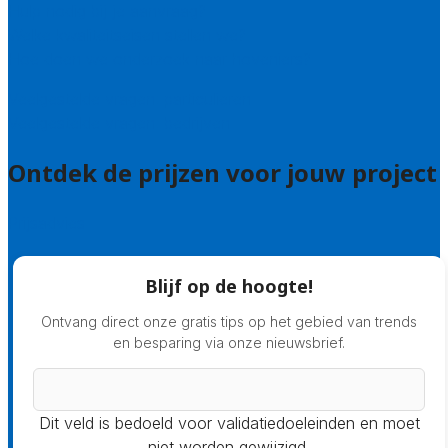
Hulp nodig bij je aanvraag?
Welke kwaliteitseisen stellen we?
Hoe doen we onderzoek naar hoveniers?
Veelgestelde vragen: particulieren
Veelgestelde vragen: bedrijven
Ontdek de prijzen voor jouw project
Prijsadvies
Blijf op de hoogte!
Ontvang direct onze gratis tips op het gebied van trends
en besparing via onze nieuwsbrief.
Dit veld is bedoeld voor validatiedoeleinden en moet
niet worden gewijzigd.