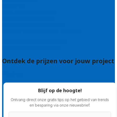
Wie zijn wij?
Uitleg over de offerteservice
Hulp nodig bij je aanvraag?
Welke kwaliteitseisen stellen we?
Hoe doen we onderzoek naar hoveniers?
Veelgestelde vragen: particulieren
Veelgestelde vragen: bedrijven
Ontdek de prijzen voor jouw project
Prijsadvies
Blijf op de hoogte!
Ontvang direct onze gratis tips op het gebied van trends
en besparing via onze nieuwsbrief.