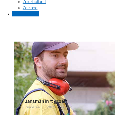
Zuid-holland
Zeeland
Gratis offertes
Jansman in ’t groen
Raapsteel 8, 5087CZ Diessen