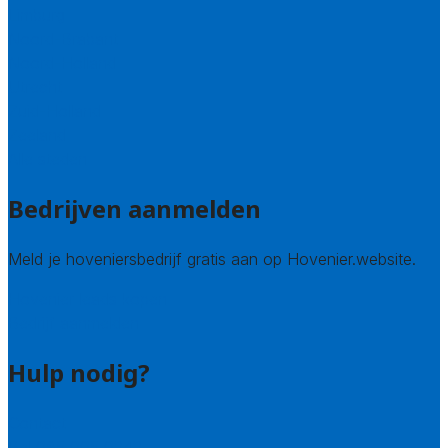
Limburg
Noord-Brabant
Noord-Holland
Utrecht
Zuid-Holland
Zeeland
Alle steden
Bedrijven aanmelden
Meld je hoveniersbedrijf gratis aan op Hovenier.website.
Hovenier leads kopen
Bedrijf aanmelden
Hulp nodig?
Contact
Bel 085 005 0242