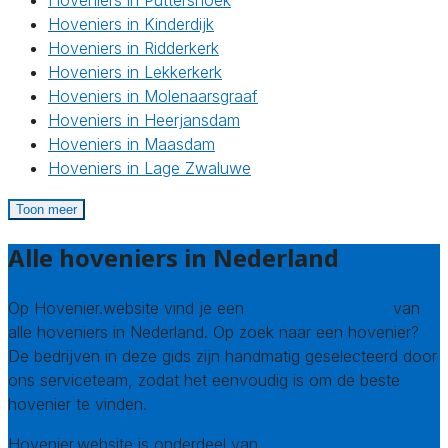
Hoveniers in Kinderdijk
Hoveniers in Ridderkerk
Hoveniers in Lekkerkerk
Hoveniers in Molenaarsgraaf
Hoveniers in Heerjansdam
Hoveniers in Maasdam
Hoveniers in Lage Zwaluwe
Toon meer
Alle hoveniers in Nederland
Op Hovenier.website vind je een
compleet overzicht
van
alle hoveniers in Nederland. Op zoek naar een hovenier?
De bedrijven in deze gids zijn handmatig geselecteerd door
ons serviceteam, zodat het eenvoudig is om de beste
hovenier te vinden.
Hovenier.website is onderdeel van
Avato