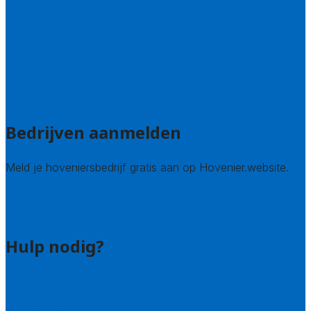
Noord-Brabant
Noord-Holland
Utrecht
Zuid-Holland
Zeeland
Alle steden
Bedrijven aanmelden
Meld je hoveniersbedrijf gratis aan op Hovenier.website.
Hovenier leads kopen
Bedrijf aanmelden
Hulp nodig?
Contact
Bel 085 005 0242