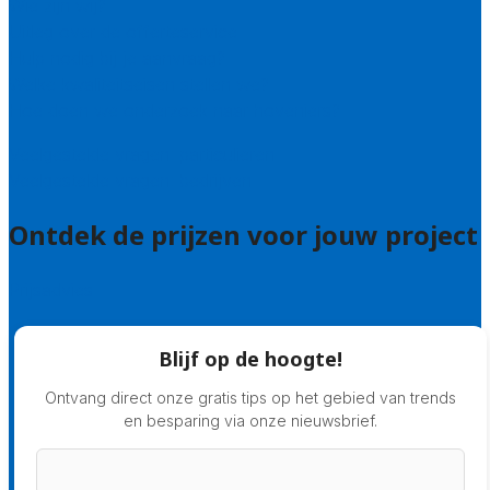
Wie zijn wij?
Uitleg over de offerteservice
Hulp nodig bij je aanvraag?
Welke kwaliteitseisen stellen we?
Hoe doen we onderzoek naar hoveniers?
Veelgestelde vragen: particulieren
Veelgestelde vragen: bedrijven
Ontdek de prijzen voor jouw project
Prijsadvies
Blijf op de hoogte!
Ontvang direct onze gratis tips op het gebied van trends
en besparing via onze nieuwsbrief.