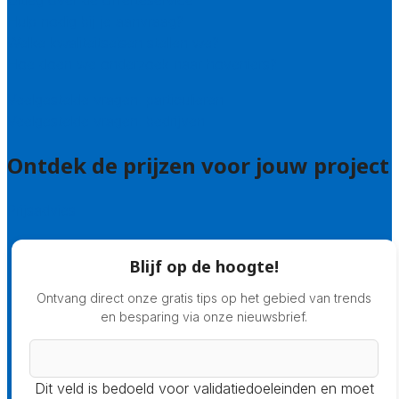
Uitleg over de offerteservice
Hulp nodig bij je aanvraag?
Welke kwaliteitseisen stellen we?
Hoe doen we onderzoek naar hoveniers?
Veelgestelde vragen: particulieren
Veelgestelde vragen: bedrijven
Ontdek de prijzen voor jouw project
Prijsadvies
Blijf op de hoogte!
Ontvang direct onze gratis tips op het gebied van trends
en besparing via onze nieuwsbrief.
Dit veld is bedoeld voor validatiedoeleinden en moet