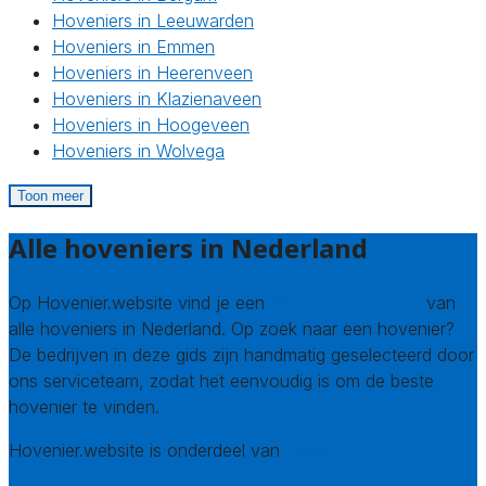
Hoveniers in Leeuwarden
Hoveniers in Emmen
Hoveniers in Heerenveen
Hoveniers in Klazienaveen
Hoveniers in Hoogeveen
Hoveniers in Wolvega
Toon meer
Alle hoveniers in Nederland
Op Hovenier.website vind je een
compleet overzicht
van
alle hoveniers in Nederland. Op zoek naar een hovenier?
De bedrijven in deze gids zijn handmatig geselecteerd door
ons serviceteam, zodat het eenvoudig is om de beste
hovenier te vinden.
Hovenier.website is onderdeel van
Avato