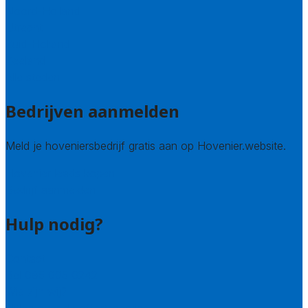
Noord-Holland
Utrecht
Zuid-Holland
Zeeland
Alle steden
Bedrijven aanmelden
Meld je hoveniersbedrijf gratis aan op Hovenier.website.
Hovenier leads kopen
Bedrijf aanmelden
Hulp nodig?
Contact
Bel 085 005 0242
Wie zijn wij?