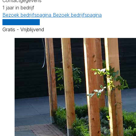
Contactgegevens
1 jaar in bedrijf
Bezoek bedrijfspagina
Bezoek bedrijfspagina
Vergelijk offertes
Gratis - Vrijblijvend