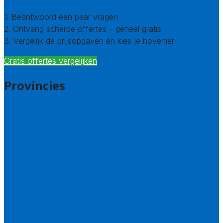
1. Beantwoord een paar vragen
2. Ontvang scherpe offertes – geheel gratis
3. Vergelijk de prijsopgaven en kies je hovenier
Gratis offertes vergelijken
Provincies
Drenthe
Flevoland
Friesland
Gelderland
Groningen
Overijssel
Limburg
Noord-Brabant
Noord-Holland
Utrecht