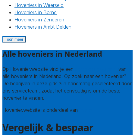
Hoveniers in Weerselo
Hoveniers in Borne
Hoveniers in Zenderen
Hoveniers in Ambt Delden
Toon meer
Alle hoveniers in Nederland
Op Hovenier.website vind je een
compleet overzicht
van
alle hoveniers in Nederland. Op zoek naar een hovenier?
De bedrijven in deze gids zijn handmatig geselecteerd door
ons serviceteam, zodat het eenvoudig is om de beste
hovenier te vinden.
Hovenier.website is onderdeel van
Avato
Vergelijk & bespaar