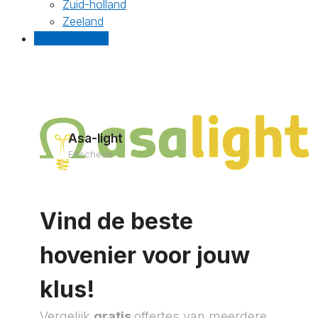
Zuid-holland
Zeeland
Gratis offertes
Asa-light
Enschede
Vind de beste
hovenier voor jouw
klus!
Vergelijk
gratis
offertes van meerdere