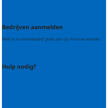
Zuid-Holland
Zeeland
Alle steden
Bedrijven aanmelden
Meld je hoveniersbedrijf gratis aan op Hovenier.website.
Hovenier leads kopen
Bedrijf aanmelden
Hulp nodig?
Contact
Bel 085 005 0242
Wie zijn wij?
Uitleg over de offerteservice
Hulp nodig bij je aanvraag?
Welke kwaliteitseisen stellen we?