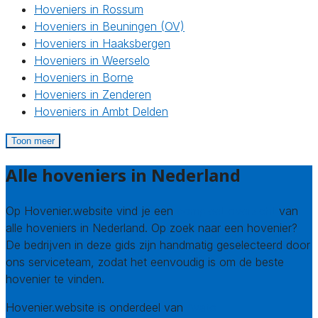
Hoveniers in Rossum
Hoveniers in Beuningen (OV)
Hoveniers in Haaksbergen
Hoveniers in Weerselo
Hoveniers in Borne
Hoveniers in Zenderen
Hoveniers in Ambt Delden
Toon meer
Alle hoveniers in Nederland
Op Hovenier.website vind je een
compleet overzicht
van
alle hoveniers in Nederland. Op zoek naar een hovenier?
De bedrijven in deze gids zijn handmatig geselecteerd door
ons serviceteam, zodat het eenvoudig is om de beste
hovenier te vinden.
Hovenier.website is onderdeel van
Avato