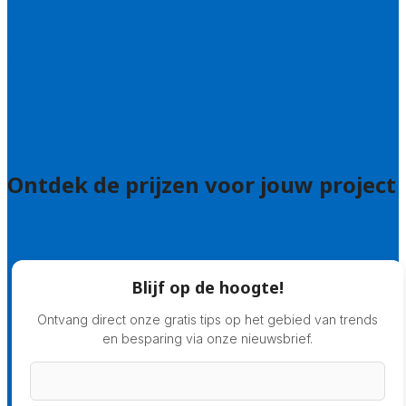
Uitleg over de offerteservice
Hulp nodig bij je aanvraag?
Welke kwaliteitseisen stellen we?
Hoe doen we onderzoek naar hoveniers?
Veelgestelde vragen: particulieren
Veelgestelde vragen: bedrijven
Ontdek de prijzen voor jouw project
Prijsadvies
Blijf op de hoogte!
Ontvang direct onze gratis tips op het gebied van trends
en besparing via onze nieuwsbrief.