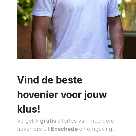
Vind de beste
hovenier voor jouw
klus!
Vergelijk
gratis
offertes van meerdere
hoveniers uit
Enschede
en omgeving.