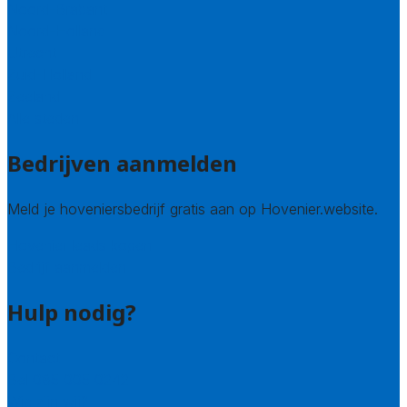
Noord-Brabant
Noord-Holland
Utrecht
Zuid-Holland
Zeeland
Alle steden
Bedrijven aanmelden
Meld je hoveniersbedrijf gratis aan op Hovenier.website.
Hovenier leads kopen
Bedrijf aanmelden
Hulp nodig?
Contact
Bel 085 005 0242
Wie zijn wij?