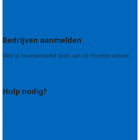
Utrecht
Zuid-Holland
Zeeland
Alle steden
Bedrijven aanmelden
Meld je hoveniersbedrijf gratis aan op Hovenier.website.
Hovenier leads kopen
Bedrijf aanmelden
Hulp nodig?
Contact
Bel 085 005 0242
Wie zijn wij?
Uitleg over de offerteservice
Hulp nodig bij je aanvraag?