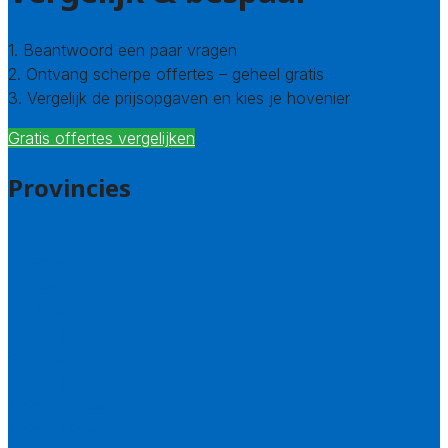
1. Beantwoord een paar vragen
2. Ontvang scherpe offertes – geheel gratis
3. Vergelijk de prijsopgaven en kies je hovenier
Gratis offertes vergelijken
Provincies
Drenthe
Flevoland
Friesland
Gelderland
Groningen
Overijssel
Limburg
Noord-Brabant
Noord-Holland