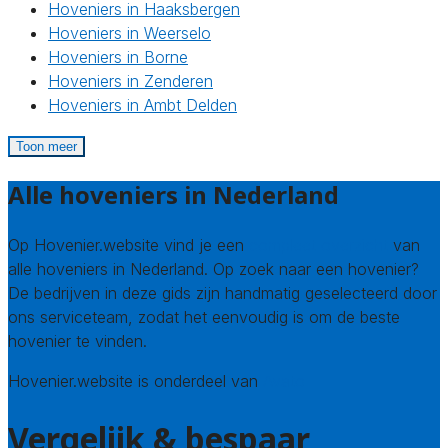
Hoveniers in Haaksbergen
Hoveniers in Weerselo
Hoveniers in Borne
Hoveniers in Zenderen
Hoveniers in Ambt Delden
Toon meer
Alle hoveniers in Nederland
Op Hovenier.website vind je een
compleet overzicht
van
alle hoveniers in Nederland. Op zoek naar een hovenier?
De bedrijven in deze gids zijn handmatig geselecteerd door
ons serviceteam, zodat het eenvoudig is om de beste
hovenier te vinden.
Hovenier.website is onderdeel van
Avato
Vergelijk & bespaar