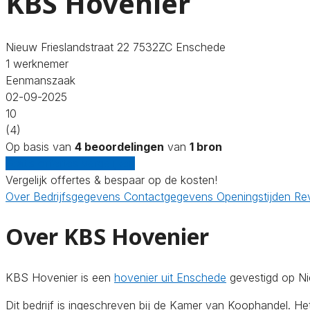
KBS Hovenier
Nieuw Frieslandstraat 22 7532ZC Enschede
1 werknemer
Eenmanszaak
02-09-2025
10
(4)
Op basis van
4 beoordelingen
van
1 bron
Gratis offertes vergelijken
Vergelijk offertes & bespaar op de kosten!
Over
Bedrijfsgegevens
Contactgegevens
Openingstijden
Re
Over KBS Hovenier
KBS Hovenier is een
hovenier uit Enschede
gevestigd op Nie
Dit bedrijf is ingeschreven bij de Kamer van Koophandel. 