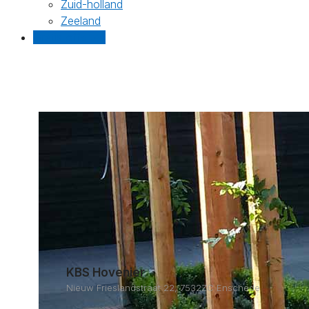
Zuid-holland
Zeeland
Gratis offertes
KBS Hovenier
Nieuw Frieslandstraat 22, 7532ZC Enschede