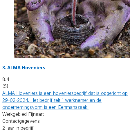
3.
ALMA Hoveniers
8.4
(5)
ALMA Hoveniers is een hoveniersbedrijf dat is opgericht op
29-02-2024. Het bedrijf telt 1 werknemer en de
ondernemingsvorm is een Eenmanszaak.
Werkgebied Fijnaart
Contactgegevens
2 jaar in bedrijf