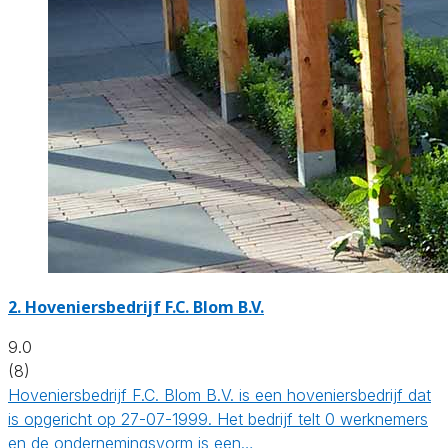
2.
Hoveniersbedrijf F.C. Blom B.V.
9.0
(8)
Hoveniersbedrijf F.C. Blom B.V. is een hoveniersbedrijf dat
is opgericht op 27-07-1999. Het bedrijf telt 0 werknemers
en de ondernemingsvorm is een…