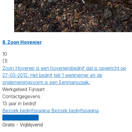
8.
Zoon Hovenier
10
(1)
Zoon Hovenier is een hoveniersbedrijf dat is opgericht op
27-03-2012. Het bedrijf telt 1 werknemer en de
ondernemingsvorm is een Eenmanszaak.
Werkgebied Fijnaart
Contactgegevens
13 jaar in bedrijf
Bezoek bedrijfspagina
Bezoek bedrijfspagina
Vergelijk offertes
Gratis - Vrijblijvend