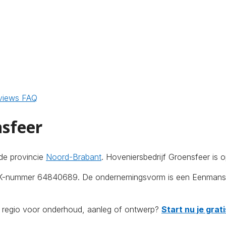
views
FAQ
nsfeer
de provincie
Noord-Brabant
. Hoveniersbedrijf Groensfeer is 
KvK-nummer 64840689. De ondernemingsvorm is een Eenmanszaa
de regio voor onderhoud, aanleg of ontwerp?
Start nu je gra