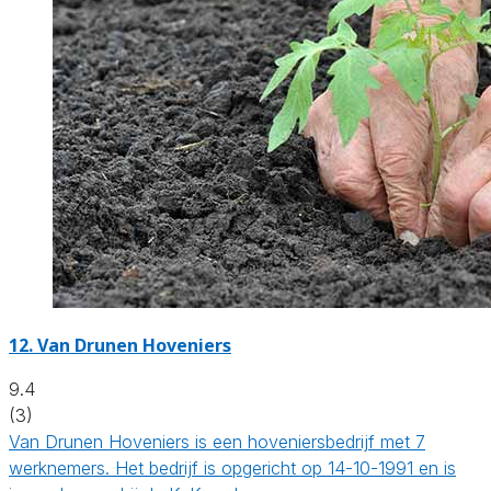
12.
Van Drunen Hoveniers
9.4
(3)
Van Drunen Hoveniers is een hoveniersbedrijf met 7
werknemers. Het bedrijf is opgericht op 14-10-1991 en is