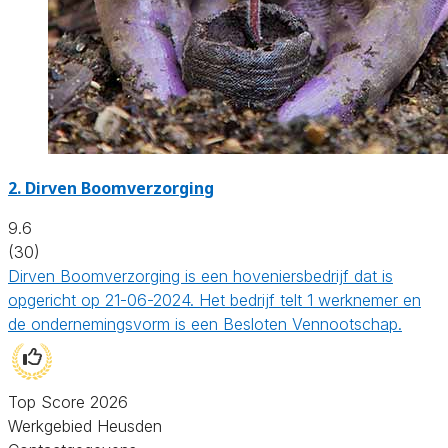
2.
Dirven Boomverzorging
9.6
(30)
Dirven Boomverzorging is een hoveniersbedrijf dat is
opgericht op 21-06-2024. Het bedrijf telt 1 werknemer en
de ondernemingsvorm is een Besloten Vennootschap.
Top Score 2026
Werkgebied Heusden