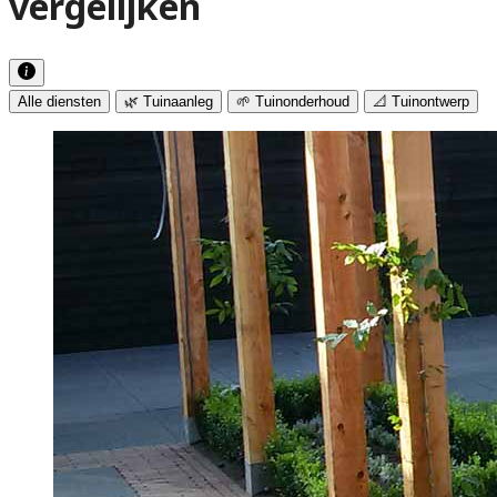
vergelijken
Alle diensten
🌿 Tuinaanleg
🌱 Tuinonderhoud
📐 Tuinontwerp