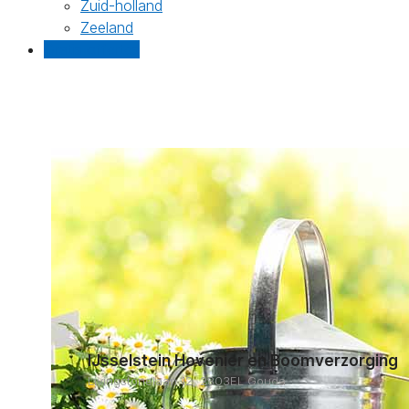
Zuid-holland
Zeeland
Gratis offertes
IJsselstein Hovenier en Boomverzorging
Livingstonelaan 12, 2803EL Gouda