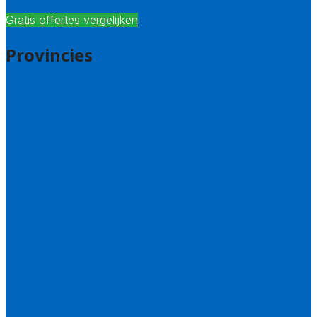
Gratis offertes vergelijken
Provincies
Drenthe
Flevoland
Friesland
Gelderland
Groningen
Overijssel
Limburg
Noord-Brabant
Noord-Holland
Utrecht
Zuid-Holland
Zeeland
Alle steden