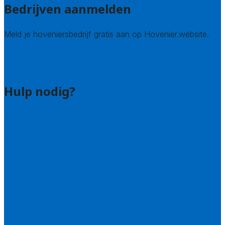
Bedrijven aanmelden
Meld je hoveniersbedrijf gratis aan op Hovenier.website.
Hovenier leads kopen
Bedrijf aanmelden
Hulp nodig?
Contact
Bel 085 005 0242
Wie zijn wij?
Uitleg over de offerteservice
Hulp nodig bij je aanvraag?
Welke kwaliteitseisen stellen we?
Hoe doen we onderzoek naar hoveniers?
Veelgestelde vragen: particulieren
Veelgestelde vragen: bedrijven