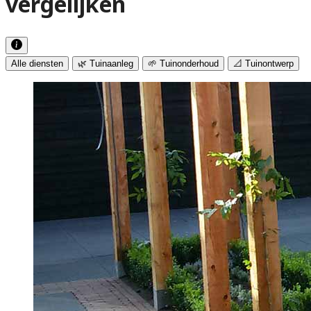
vergelijken
Alle diensten
🌿 Tuinaanleg
🌱 Tuinonderhoud
📐 Tuinontwerp