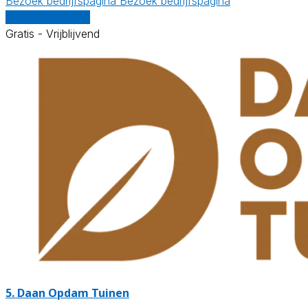
Bezoek bedrijfspagina
Bezoek bedrijfspagina
Vergelijk offertes
Gratis - Vrijblijvend
5.
Daan Opdam Tuinen