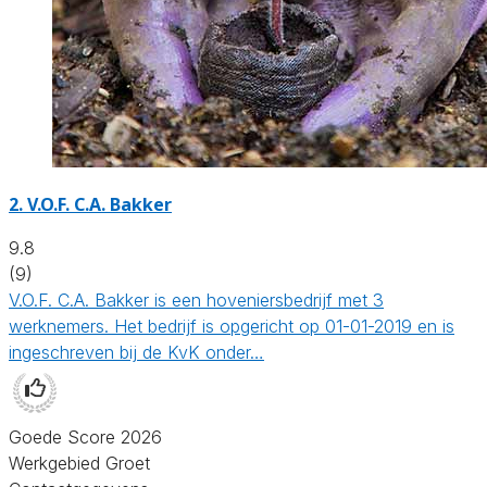
2.
V.O.F. C.A. Bakker
9.8
(9)
V.O.F. C.A. Bakker is een hoveniersbedrijf met 3
werknemers. Het bedrijf is opgericht op 01-01-2019 en is
ingeschreven bij de KvK onder…
Goede Score 2026
Werkgebied Groet