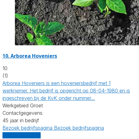
10.
Arborea Hoveniers
10
(1)
Arborea Hoveniers is een hoveniersbedrijf met 1
werknemer. Het bedrijf is opgericht op 08-04-1980 en is
ingeschreven bij de KvK onder nummer…
Werkgebied Groet
Contactgegevens
45 jaar in bedrijf
Bezoek bedrijfspagina
Bezoek bedrijfspagina
Vergelijk offertes