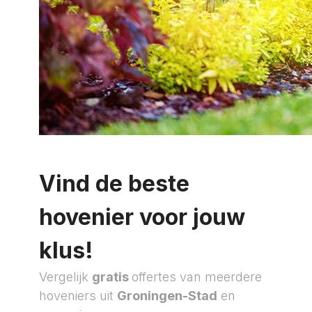
Vind de beste
hovenier voor jouw
klus!
Vergelijk
gratis
offertes van meerdere
hoveniers uit
Groningen-Stad
en