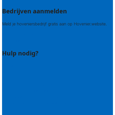
Bedrijven aanmelden
Meld je hoveniersbedrijf gratis aan op Hovenier.website.
Hovenier leads kopen
Bedrijf aanmelden
Hulp nodig?
Contact
Bel 085 005 0242
Wie zijn wij?
Uitleg over de offerteservice
Hulp nodig bij je aanvraag?
Welke kwaliteitseisen stellen we?
Hoe doen we onderzoek naar hoveniers?
Veelgestelde vragen: particulieren