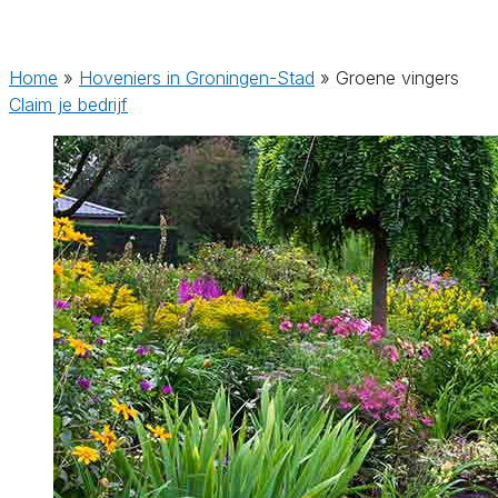
Home
»
Hoveniers in Groningen-Stad
»
Groene vingers
Claim je bedrijf