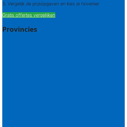
3. Vergelijk de prijsopgaven en kies je hovenier
Gratis offertes vergelijken
Provincies
Drenthe
Flevoland
Friesland
Gelderland
Groningen
Overijssel
Limburg
Noord-Brabant
Noord-Holland
Utrecht
Zuid-Holland
Zeeland
Alle steden