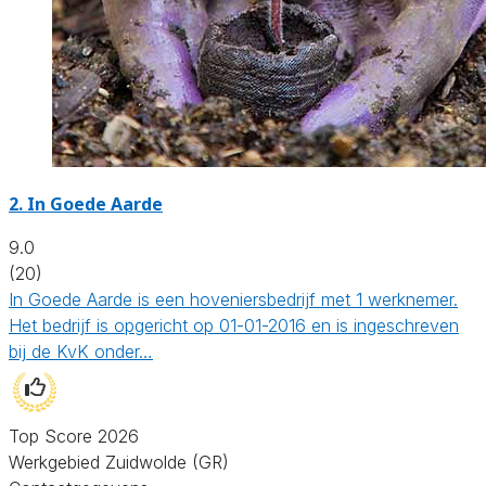
2.
In Goede Aarde
9.0
(20)
In Goede Aarde is een hoveniersbedrijf met 1 werknemer.
Het bedrijf is opgericht op 01-01-2016 en is ingeschreven
bij de KvK onder…
Top Score 2026
Werkgebied Zuidwolde (GR)