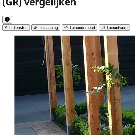
(GR) vergelijken
Alle diensten
🌿 Tuinaanleg
🌱 Tuinonderhoud
📐 Tuinontwerp