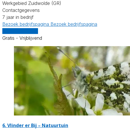
Werkgebied Zuidwolde (GR)
Contactgegevens
7 jaar in bedrijf
Bezoek bedrijfspagina
Bezoek bedrijfspagina
Vergelijk offertes
Gratis - Vrijblijvend
6.
Vlinder er Bij – Natuurtuin