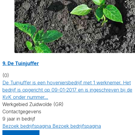
9.
De Tuinjuffer
(0)
De Tuinjuffer is een hoveniersbedrijf met 1 werknemer. Het
bedrijf is opgericht op 09-01-2017 en is ingeschreven bij de
KvK onder nummer…
Werkgebied Zuidwolde (GR)
Contactgegevens
9 jaar in bedrijf
Bezoek bedrijfspagina
Bezoek bedrijfspagina
Vergelijk offertes