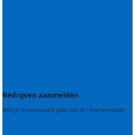
Flevoland
Friesland
Gelderland
Groningen
Overijssel
Limburg
Noord-Brabant
Noord-Holland
Utrecht
Zuid-Holland
Zeeland
Alle steden
Bedrijven aanmelden
Meld je hoveniersbedrijf gratis aan op Hovenier.website.
Hovenier leads kopen
Bedrijf aanmelden