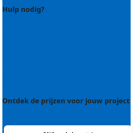
Hulp nodig?
Contact
Bel 085 005 0242
Wie zijn wij?
Uitleg over de offerteservice
Hulp nodig bij je aanvraag?
Welke kwaliteitseisen stellen we?
Hoe doen we onderzoek naar hoveniers?
Veelgestelde vragen: particulieren
Veelgestelde vragen: bedrijven
Ontdek de prijzen voor jouw project
Prijsadvies