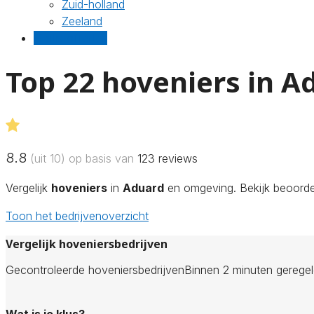
Zuid-holland
Zeeland
Gratis offertes
Top 22 hoveniers in A
8.8
(uit 10) op basis van
123
reviews
Vergelijk
hoveniers
in
Aduard
en omgeving. Bekijk beoordel
Toon het bedrijvenoverzicht
Vergelijk hoveniersbedrijven
Gecontroleerde hoveniersbedrijven
Binnen 2 minuten gerege
Wat is je klus?