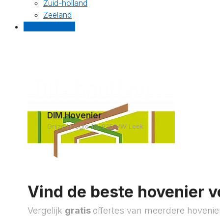
Zuid-holland
Zeeland
Gratis offertes
DIM Hovenier
Grijze Hoogte 10, 9351VW Leek
Vind de beste hovenier v
Vergelijk
gratis
offertes van meerdere hovenie