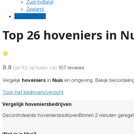
Zuid-holland
Zeeland
Gratis offertes
Top 26 hoveniers in N
8.8
(uit 10) op basis van
107
reviews
Vergelijk
hoveniers
in
Nuis
en omgeving. Bekijk beoordeling
Toon het bedrijvenoverzicht
Vergelijk hoveniersbedrijven
Gecontroleerde hoveniersbedrijven
Binnen 2 minuten gerege
Wat is je klus?