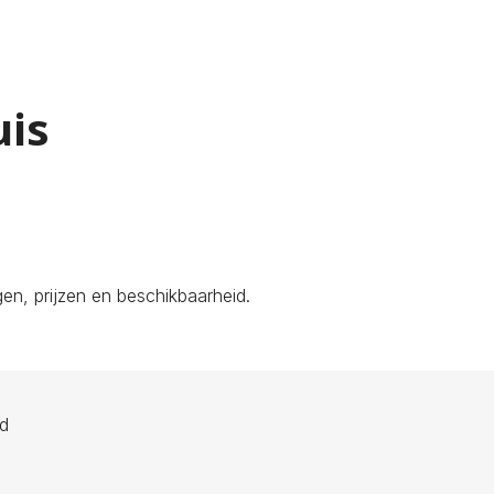
uis
en, prijzen en beschikbaarheid.
ld