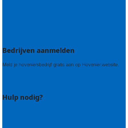
Noord-Brabant
Noord-Holland
Utrecht
Zuid-Holland
Zeeland
Alle steden
Bedrijven aanmelden
Meld je hoveniersbedrijf gratis aan op Hovenier.website.
Hovenier leads kopen
Bedrijf aanmelden
Hulp nodig?
Contact
Bel 085 005 0242
Wie zijn wij?