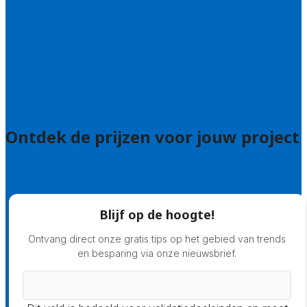
Uitleg over de offerteservice
Hulp nodig bij je aanvraag?
Welke kwaliteitseisen stellen we?
Hoe doen we onderzoek naar hoveniers?
Veelgestelde vragen: particulieren
Veelgestelde vragen: bedrijven
Ontdek de prijzen voor jouw project
Prijsadvies
Blijf op de hoogte!
Ontvang direct onze gratis tips op het gebied van trends
en besparing via onze nieuwsbrief.