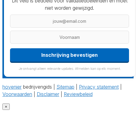
Dit veld is bedoeld voor validatiedoeleinden en moet
niet worden gewijzigd.
Inschrijving bevestigen
Je ontvangt alleen relevante updates. Afmelden kan op elk moment.
hovenier
bedrijvengids |
Sitemap
|
Privacy statement
|
Voorwaarden
|
Disclaimer
|
Reviewbeleid
×