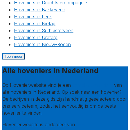
Hoveniers in Drachtstercompagnie
Hoveniers in Bakkeveen
Hoveniers in Leek
Hoveniers in Nietap
Hoveniers in Surhuisterveen
Hoveniers in Ureterp
Hoveniers in Nieuw-Roden
Toon meer
Alle hoveniers in Nederland
Op Hovenier.website vind je een
compleet overzicht
van
alle hoveniers in Nederland. Op zoek naar een hovenier?
De bedrijven in deze gids zijn handmatig geselecteerd door
ons serviceteam, zodat het eenvoudig is om de beste
hovenier te vinden.
Hovenier.website is onderdeel van
Avato