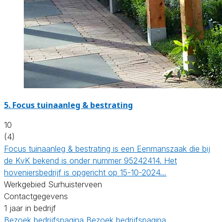
5.
Focus tuinaanleg & bestrating
10
(4)
Focus tuinaanleg & bestrating is een Eenmanszaak die bij
de KvK bekend is onder nummer 95242414. Het
hoveniersbedrijf is opgericht op 15-10-2024…
Werkgebied Surhuisterveen
Contactgegevens
1 jaar in bedrijf
Bezoek bedrijfspagina
Bezoek bedrijfspagina