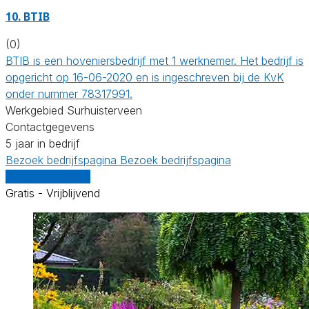
10.
BTIB
(0)
BTIB is een hoveniersbedrijf met 1 werknemer. Het bedrijf is
opgericht op 16-06-2020 en is ingeschreven bij de KvK
onder nummer 78317991.
Werkgebied Surhuisterveen
Contactgegevens
5 jaar in bedrijf
Bezoek bedrijfspagina
Bezoek bedrijfspagina
Vergelijk offertes
Gratis - Vrijblijvend