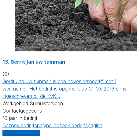
13.
Gerrit Jan uw tuinman
(0)
Gerrit Jan uw tuinman is een hoveniersbedrijf met 1
werknemer. Het bedrijf is opgericht op 01-03-2016 en is
ingeschreven bij de KvK…
Werkgebied Surhuisterveen
Contactgegevens
10 jaar in bedrijf
Bezoek bedrijfspagina
Bezoek bedrijfspagina
Vergelijk offertes