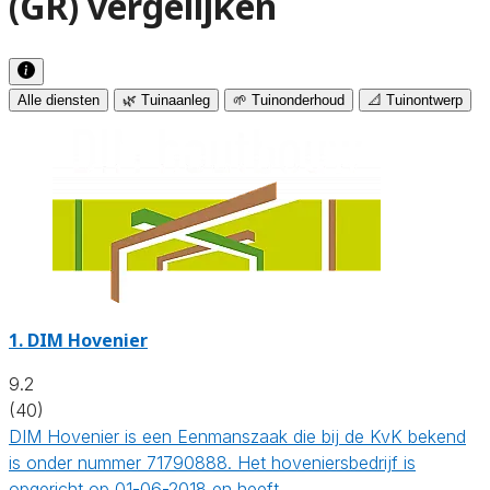
(GR) vergelijken
Alle diensten
🌿 Tuinaanleg
🌱 Tuinonderhoud
📐 Tuinontwerp
1.
DIM Hovenier
9.2
(40)
DIM Hovenier is een Eenmanszaak die bij de KvK bekend
is onder nummer 71790888. Het hoveniersbedrijf is
opgericht op 01-06-2018 en heeft…