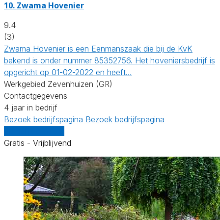
10.
Zwama Hovenier
9.4
(3)
Zwama Hovenier is een Eenmanszaak die bij de KvK
bekend is onder nummer 85352756. Het hoveniersbedrijf is
opgericht op 01-02-2022 en heeft…
Werkgebied Zevenhuizen (GR)
Contactgegevens
4 jaar in bedrijf
Bezoek bedrijfspagina
Bezoek bedrijfspagina
Vergelijk offertes
Gratis - Vrijblijvend