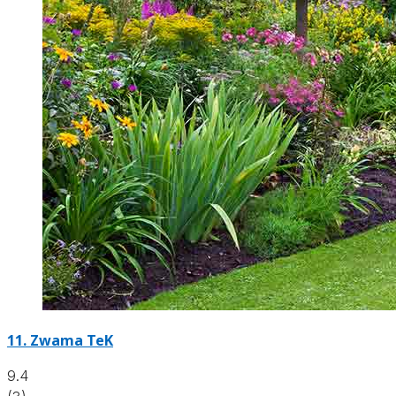
11.
Zwama TeK
9.4