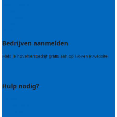
Noord-Holland
Utrecht
Zuid-Holland
Zeeland
Alle steden
Bedrijven aanmelden
Meld je hoveniersbedrijf gratis aan op Hovenier.website.
Hovenier leads kopen
Bedrijf aanmelden
Hulp nodig?
Contact
Bel 085 005 0242
Wie zijn wij?