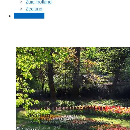
Zuid-holland
Zeeland
Gratis offertes
hoveniers en klussenbedrijf van
den Berg
Grote Veenbrandstraat 2, 9354XG
Zevenhuizen (GR)