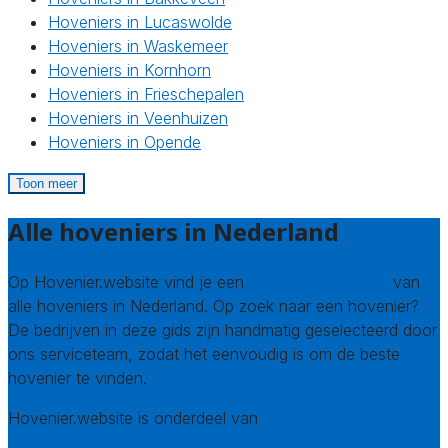
Hoveniers in Lucaswolde
Hoveniers in Waskemeer
Hoveniers in Kornhorn
Hoveniers in Frieschepalen
Hoveniers in Veenhuizen
Hoveniers in Opende
Toon meer
Alle hoveniers in Nederland
Op Hovenier.website vind je een
compleet overzicht
van
alle hoveniers in Nederland. Op zoek naar een hovenier?
De bedrijven in deze gids zijn handmatig geselecteerd door
ons serviceteam, zodat het eenvoudig is om de beste
hovenier te vinden.
Hovenier.website is onderdeel van
Avato