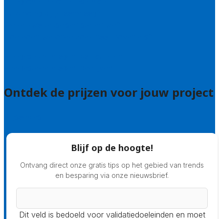
Uitleg over de offerteservice
Hulp nodig bij je aanvraag?
Welke kwaliteitseisen stellen we?
Hoe doen we onderzoek naar hoveniers?
Veelgestelde vragen: particulieren
Veelgestelde vragen: bedrijven
Ontdek de prijzen voor jouw project
Prijsadvies
Blijf op de hoogte!
Ontvang direct onze gratis tips op het gebied van trends
en besparing via onze nieuwsbrief.
Dit veld is bedoeld voor validatiedoeleinden en moet