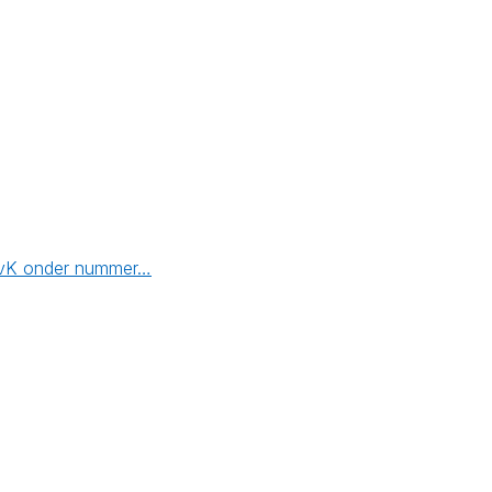
e KvK onder nummer…