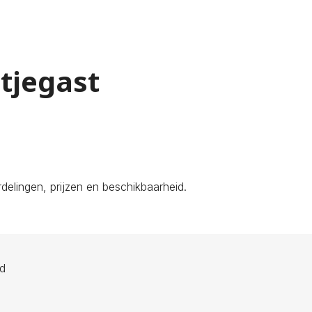
utjegast
elingen, prijzen en beschikbaarheid.
ld