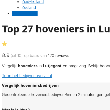
Zuid-holland
Zeeland
Gratis offertes
Top 27 hoveniers in L
8.9
(uit 10) op basis van
120
reviews
Vergelijk
hoveniers
in
Lutjegast
en omgeving. Bekijk beoord
Toon het bedrijvenoverzicht
Vergelijk hoveniersbedrijven
Gecontroleerde hoveniersbedrijven
Binnen 2 minuten gerege
Wat is je klus?