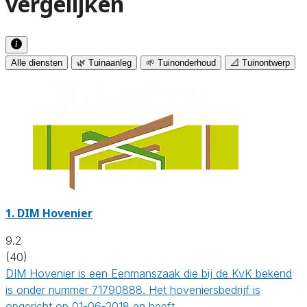
vergelijken
Alle diensten
🌿 Tuinaanleg
🌱 Tuinonderhoud
📐 Tuinontwerp
1.
DIM Hovenier
9.2
(40)
DIM Hovenier is een Eenmanszaak die bij de KvK bekend
is onder nummer 71790888. Het hoveniersbedrijf is
opgericht op 01-06-2018 en heeft…