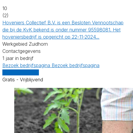
10
(2)
Hoveniers Collectief B.V. is een Besloten Vennootschap
die bij de KvK bekend is onder nummer 95598081. Het
hoveniersbedrijf is opgericht op 22-11-2024…
Werkgebied Zuidhorn
Contactgegevens
1 jaar in bedrijf
Bezoek bedrijfspagina
Bezoek bedrijfspagina
Vergelijk offertes
Gratis - Vrijblijvend