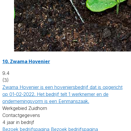
10.
Zwama Hovenier
9.4
(3)
Zwama Hovenier is een hoveniersbedrijf dat is opgericht
op 01-02-2022. Het bedrijf telt 1 werknemer en de
ondernemingsvorm is een Eenmanszaak.
Werkgebied Zuidhorn
Contactgegevens
4 jaar in bedrijf
Bezoek bedrijfspagina
Bezoek bedrijfspagina