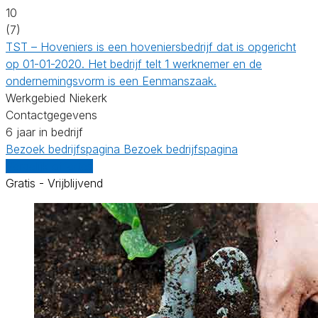
10
(7)
TST – Hoveniers is een hoveniersbedrijf dat is opgericht
op 01-01-2020. Het bedrijf telt 1 werknemer en de
ondernemingsvorm is een Eenmanszaak.
Werkgebied Niekerk
Contactgegevens
6 jaar in bedrijf
Bezoek bedrijfspagina
Bezoek bedrijfspagina
Vergelijk offertes
Gratis - Vrijblijvend