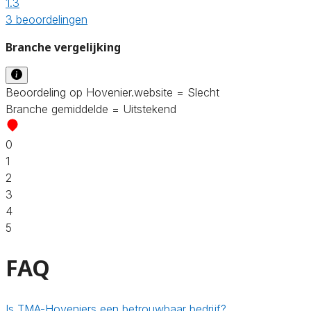
1.3
3 beoordelingen
Branche vergelijking
Beoordeling op Hovenier.website = Slecht
Branche gemiddelde = Uitstekend
0
1
2
3
4
5
FAQ
Is TMA-Hoveniers een betrouwbaar bedrijf?