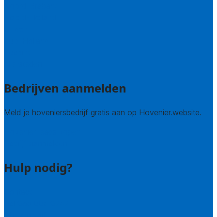
Noord-Brabant
Noord-Holland
Utrecht
Zuid-Holland
Zeeland
Alle steden
Bedrijven aanmelden
Meld je hoveniersbedrijf gratis aan op Hovenier.website.
Hovenier leads kopen
Bedrijf aanmelden
Hulp nodig?
Contact
Bel 085 005 0242
Wie zijn wij?