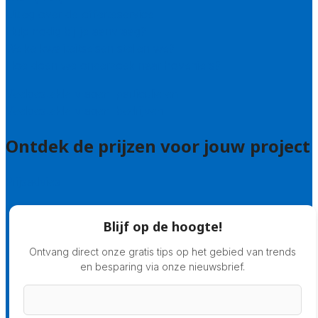
Uitleg over de offerteservice
Hulp nodig bij je aanvraag?
Welke kwaliteitseisen stellen we?
Hoe doen we onderzoek naar hoveniers?
Veelgestelde vragen: particulieren
Veelgestelde vragen: bedrijven
Ontdek de prijzen voor jouw project
Prijsadvies
Blijf op de hoogte!
Ontvang direct onze gratis tips op het gebied van trends
en besparing via onze nieuwsbrief.