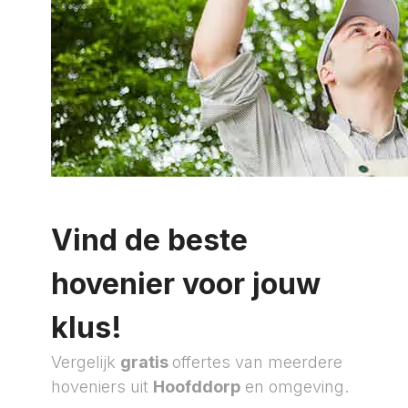
Vind de beste
hovenier voor jouw
klus!
Vergelijk
gratis
offertes van meerdere
hoveniers uit
Hoofddorp
en omgeving.