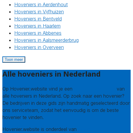
Hoveniers in Aerdenhout
Hoveniers in Vijfhuizen
Hoveniers in Bentveld
Hoveniers in Haarlem
Hoveniers in Abbenes
Hoveniers in Aalsmeerderbrug
Hoveniers in Overveen
Toon meer
Alle hoveniers in Nederland
Op Hovenier.website vind je een
compleet overzicht
van
alle hoveniers in Nederland. Op zoek naar een hovenier?
De bedrijven in deze gids zijn handmatig geselecteerd door
ons serviceteam, zodat het eenvoudig is om de beste
hovenier te vinden.
Hovenier.website is onderdeel van
Avato