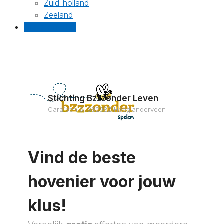
Zuid-holland
Zeeland
Gratis offertes
Stichting Bzzzonder Leven
Caraïben 6, 3829BZ Hooglanderveen
Vind de beste
hovenier voor jouw
klus!