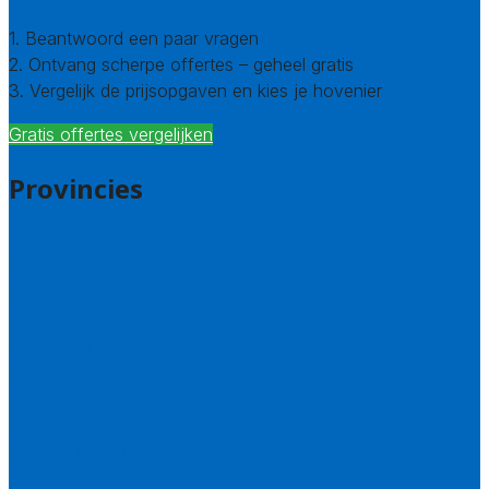
1. Beantwoord een paar vragen
2. Ontvang scherpe offertes – geheel gratis
3. Vergelijk de prijsopgaven en kies je hovenier
Gratis offertes vergelijken
Provincies
Drenthe
Flevoland
Friesland
Gelderland
Groningen
Overijssel
Limburg
Noord-Brabant
Noord-Holland
Utrecht