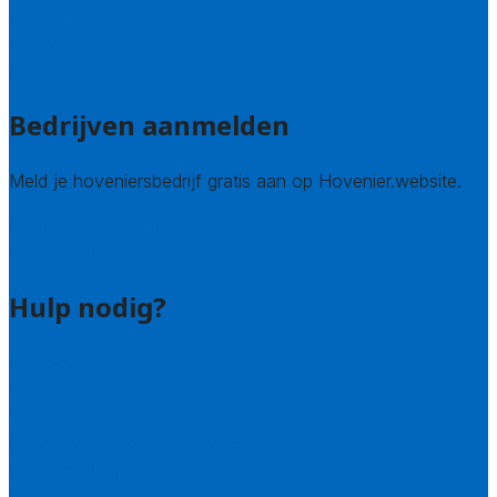
Zuid-Holland
Zeeland
Alle steden
Bedrijven aanmelden
Meld je hoveniersbedrijf gratis aan op Hovenier.website.
Hovenier leads kopen
Bedrijf aanmelden
Hulp nodig?
Contact
Bel 085 005 0242
Wie zijn wij?
Uitleg over de offerteservice
Hulp nodig bij je aanvraag?
Welke kwaliteitseisen stellen we?