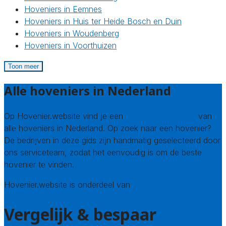
Hoveniers in Eemnes
Hoveniers in Huis ter Heide Bosch en Duin
Hoveniers in Woudenberg
Hoveniers in Voorthuizen
Toon meer
Alle hoveniers in Nederland
Op Hovenier.website vind je een
compleet overzicht
van
alle hoveniers in Nederland. Op zoek naar een hovenier?
De bedrijven in deze gids zijn handmatig geselecteerd door
ons serviceteam, zodat het eenvoudig is om de beste
hovenier te vinden.
Hovenier.website is onderdeel van
Avato
Vergelijk & bespaar