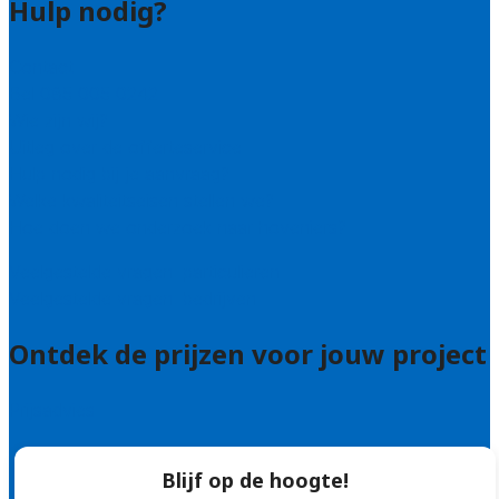
Hulp nodig?
Contact
Bel 085 005 0242
Wie zijn wij?
Uitleg over de offerteservice
Hulp nodig bij je aanvraag?
Welke kwaliteitseisen stellen we?
Hoe doen we onderzoek naar hoveniers?
Veelgestelde vragen: particulieren
Veelgestelde vragen: bedrijven
Ontdek de prijzen voor jouw project
Prijsadvies
Blijf op de hoogte!