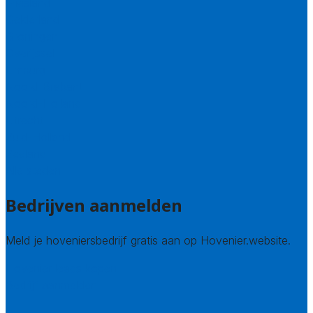
Friesland
Gelderland
Groningen
Overijssel
Limburg
Noord-Brabant
Noord-Holland
Utrecht
Zuid-Holland
Zeeland
Alle steden
Bedrijven aanmelden
Meld je hoveniersbedrijf gratis aan op Hovenier.website.
Hovenier leads kopen
Bedrijf aanmelden