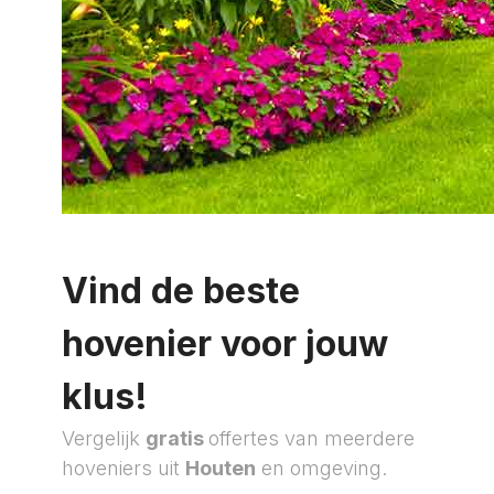
Vind de beste
hovenier voor jouw
klus!
Vergelijk
gratis
offertes van meerdere
hoveniers uit
Houten
en omgeving.