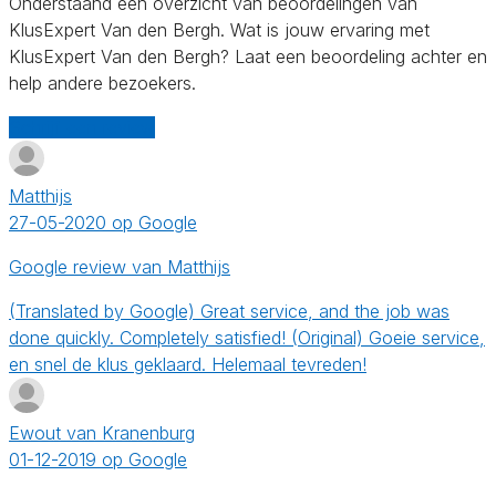
Onderstaand een overzicht van beoordelingen van
KlusExpert Van den Bergh. Wat is jouw ervaring met
KlusExpert Van den Bergh? Laat een beoordeling achter en
help andere bezoekers.
Schrijf een review
Matthijs
27-05-2020 op Google
Google review van Matthijs
(Translated by Google) Great service, and the job was
done quickly. Completely satisfied! (Original) Goeie service,
en snel de klus geklaard. Helemaal tevreden!
Ewout van Kranenburg
01-12-2019 op Google