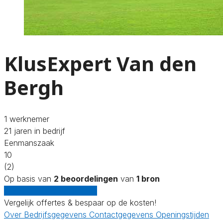
KlusExpert Van den
Bergh
1 werknemer
21 jaren in bedrijf
Eenmanszaak
10
(2)
Op basis van
2 beoordelingen
van
1 bron
Gratis offertes vergelijken
Vergelijk offertes & bespaar op de kosten!
Over
Bedrijfsgegevens
Contactgegevens
Openingstijden