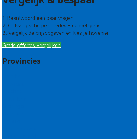
1. Beantwoord een paar vragen
2. Ontvang scherpe offertes – geheel gratis
3. Vergelijk de prijsopgaven en kies je hovenier
Gratis offertes vergelijken
Provincies
Drenthe
Flevoland
Friesland
Gelderland
Groningen
Overijssel
Limburg
Noord-Brabant
Noord-Holland