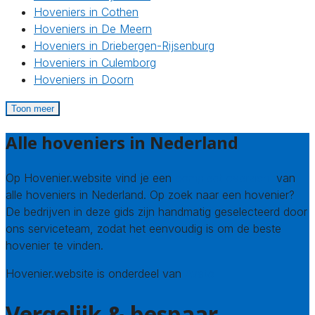
Hoveniers in Cothen
Hoveniers in De Meern
Hoveniers in Driebergen-Rijsenburg
Hoveniers in Culemborg
Hoveniers in Doorn
Toon meer
Alle hoveniers in Nederland
Op Hovenier.website vind je een
compleet overzicht
van
alle hoveniers in Nederland. Op zoek naar een hovenier?
De bedrijven in deze gids zijn handmatig geselecteerd door
ons serviceteam, zodat het eenvoudig is om de beste
hovenier te vinden.
Hovenier.website is onderdeel van
Avato
Vergelijk & bespaar