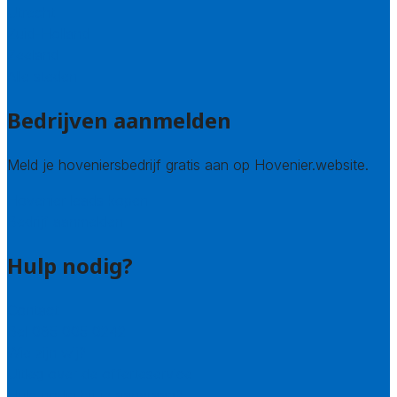
Utrecht
Zuid-Holland
Zeeland
Alle steden
Bedrijven aanmelden
Meld je hoveniersbedrijf gratis aan op Hovenier.website.
Hovenier leads kopen
Bedrijf aanmelden
Hulp nodig?
Contact
Bel 085 005 0242
Wie zijn wij?
Uitleg over de offerteservice
Hulp nodig bij je aanvraag?