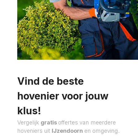
Vind de beste
hovenier voor jouw
klus!
Vergelijk
gratis
offertes van meerdere
hoveniers uit
IJzendoorn
en omgeving.