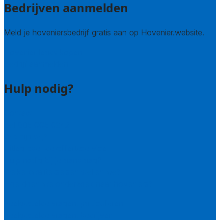
Bedrijven aanmelden
Meld je hoveniersbedrijf gratis aan op Hovenier.website.
Hovenier leads kopen
Bedrijf aanmelden
Hulp nodig?
Contact
Bel 085 005 0242
Wie zijn wij?
Uitleg over de offerteservice
Hulp nodig bij je aanvraag?
Welke kwaliteitseisen stellen we?
Hoe doen we onderzoek naar hoveniers?
Veelgestelde vragen: particulieren
Veelgestelde vragen: bedrijven