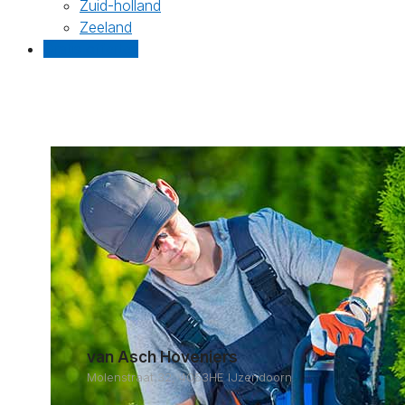
Zuid-holland
Zeeland
Gratis offertes
van Asch Hoveniers
Molenstraat 32, 4053HE IJzendoorn