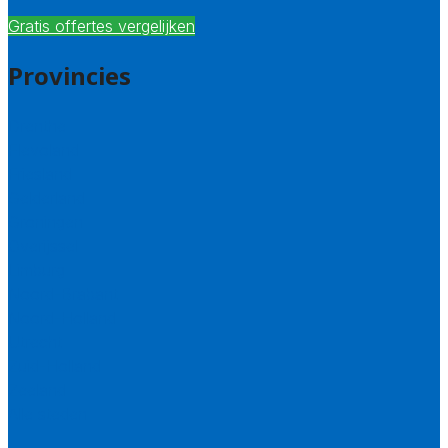
Gratis offertes vergelijken
Provincies
Drenthe
Flevoland
Friesland
Gelderland
Groningen
Overijssel
Limburg
Noord-Brabant
Noord-Holland
Utrecht
Zuid-Holland
Zeeland
Alle steden