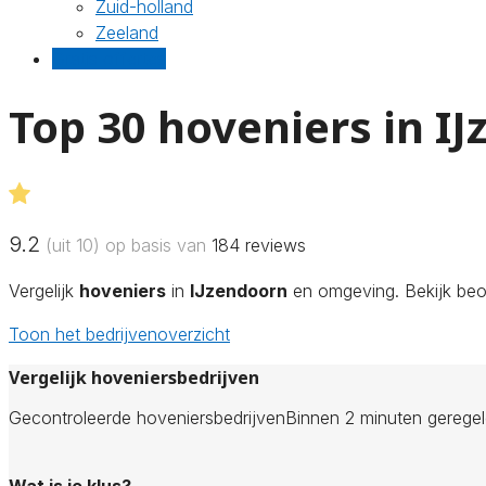
Zuid-holland
Zeeland
Gratis offertes
Top 30 hoveniers in I
9.2
(uit 10) op basis van
184
reviews
Vergelijk
hoveniers
in
IJzendoorn
en omgeving. Bekijk beoo
Toon het bedrijvenoverzicht
Vergelijk hoveniersbedrijven
Gecontroleerde hoveniersbedrijven
Binnen 2 minuten gerege
Wat is je klus?